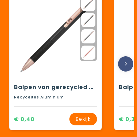
Balpen van gerecycled aluminium
Balp
Recyceltes Aluminium
€ 0,40
€ 0,3
Bekijk