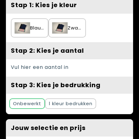
Spellen voor binnen en buiten
Vesten
Stap 1: Kies je kleur
Themapakketten
Bedrijfskleding
Blauw
Zwart
Veiligheid, Auto en Fiets
Waterflesjes
Stap 2: Kies je aantal
Vul hier een aantal in
Stap 3: Kies je bedrukking
Onbewerkt
1
Jouw selectie en prijs