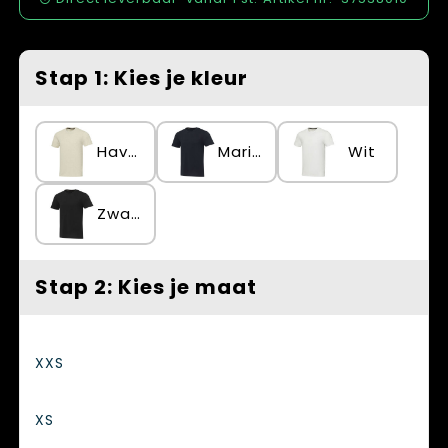
Spellen voor binnen en buiten
Vesten
Themapakketten
Bedrijfskleding
Stap 1: Kies je kleur
Veiligheid, Auto en Fiets
Waterflesjes
Havermout
Marineblauw
Wit
Zwart
Stap 2: Kies je maat
XXS
XS