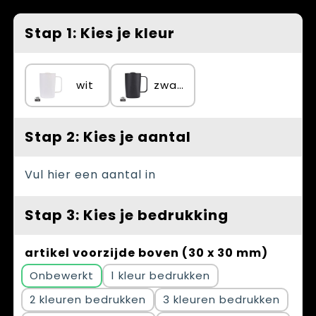
Spellen voor binnen en buiten
Vesten
Stap 1: Kies je kleur
Themapakketten
Bedrijfskleding
Veiligheid, Auto en Fiets
wit
zwart
Waterflesjes
Stap 2: Kies je aantal
Vul hier een aantal in
Stap 3: Kies je bedrukking
artikel voorzijde boven (30 x 30 mm)
Onbewerkt
1
2
3