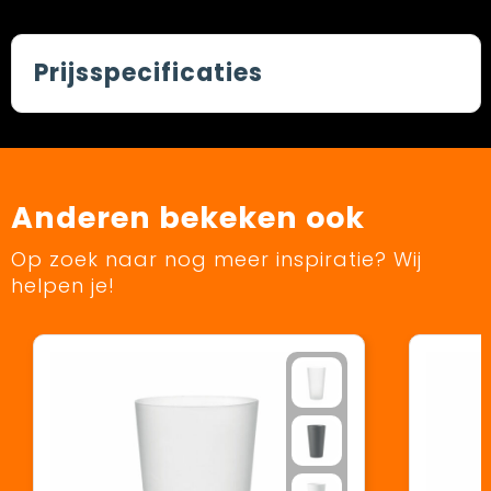
Prijsspecificaties
Anderen bekeken ook
Op zoek naar nog meer inspiratie? Wij
helpen je!