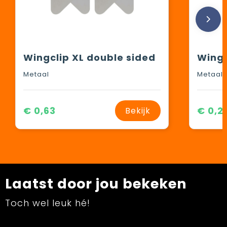
Wingclip XL double sided
Wingc
Metaal
Metaal
€ 0,63
€ 0,2
Bekijk
Laatst door jou bekeken
Toch wel leuk hé!