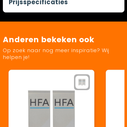
Prijsspecificaties
Anderen bekeken ook
Op zoek naar nog meer inspiratie? Wij
helpen je!