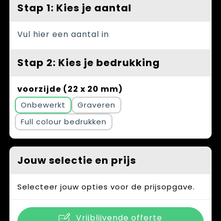
Spellen voor binnen en buiten
Vesten
Stap 1: Kies je aantal
Themapakketten
Bedrijfskleding
Vul hier een aantal in
Veiligheid, Auto en Fiets
Stap 2: Kies je bedrukking
Waterflesjes
voorzijde (22 x 20 mm)
Onbewerkt
Graveren
Full colour
Jouw selectie en prijs
Selecteer jouw opties voor de prijsopgave.
Vrijblijvende offerte