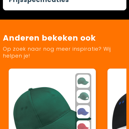
Anderen bekeken ook
Op zoek naar nog meer inspiratie? Wij
helpen je!