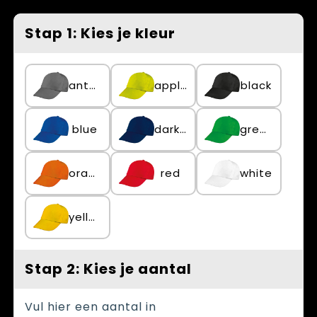
Spellen voor binnen en buiten
Vesten
Stap 1: Kies je kleur
Themapakketten
Bedrijfskleding
Veiligheid, Auto en Fiets
anthracite
applegreen
black
Waterflesjes
blue
dark blue
green
orange
red
white
yellow
Stap 2: Kies je aantal
Vul hier een aantal in