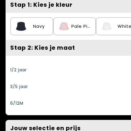
Spellen voor binnen en buiten
Vesten
Stap 1: Kies je kleur
Themapakketten
Bedrijfskleding
Navy
Pale Pink
Whit
Veiligheid, Auto en Fiets
Waterflesjes
Stap 2: Kies je maat
1/2 jaar
3/5 jaar
6/12M
Jouw selectie en prijs