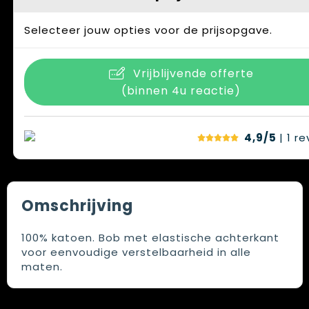
Selecteer jouw opties voor de prijsopgave.
Vrijblijvende offerte
(binnen 4u reactie)
4,9/5
| 1
re
Omschrijving
100% katoen. Bob met elastische achterkant
voor eenvoudige verstelbaarheid in alle
maten.