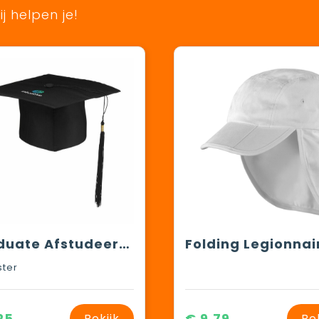
j helpen je!
Graduate Afstudeerhoed
ster
25
€ 9,79
Bekijk
Be