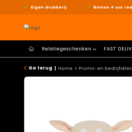
Eigen drukkerij
Binnen 4 uur rea
Relatiegeschenken
FAST DELIV
Ga terug
|
Home
Promo-en bedrijfskle