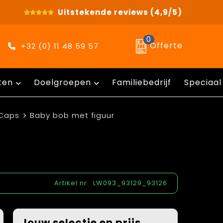
Uitstekende reviews
(4,9/5)
0
Offerte
+32 (0) 11 48 59 57
ten
Doelgroepen
Familiebedrijf
Speciaal
 Caps
Baby bob met figuur
Artikel nr.
LW093_93129_93126
Jouw selectie en prijs