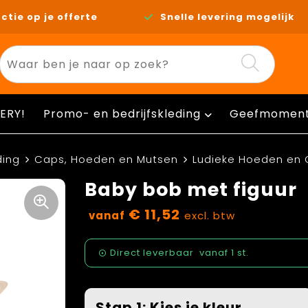
ctie op je offerte
Snelle levering mogelijk
ERY!
Promo- en bedrijfskleding
Geefmomen
ding
Caps, Hoeden en Mutsen
Ludieke Hoeden en
Baby bob met figuur
€ 11,52
vanaf
excl. btw
Direct leverbaar
vanaf
1 st.
Stap 1: Kies je kleur