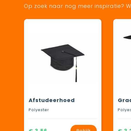
Op zoek naar nog meer inspiratie? Wi
Afstudeerhoed
Polyester
Polye
€ 3,56
€ 3,
Bekijk