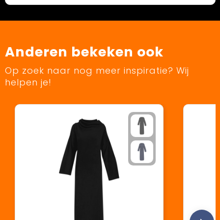
Anderen bekeken ook
Op zoek naar nog meer inspiratie? Wij
helpen je!