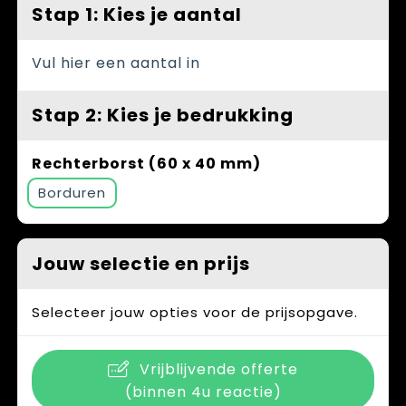
Spellen voor binnen en buiten
Vesten
Stap 1: Kies je aantal
Themapakketten
Bedrijfskleding
Vul hier een aantal in
Veiligheid, Auto en Fiets
Stap 2: Kies je bedrukking
Waterflesjes
Rechterborst (60 x 40 mm)
Borduren
Jouw selectie en prijs
Selecteer jouw opties voor de prijsopgave.
Vrijblijvende offerte
(binnen 4u reactie)