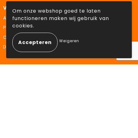
Veilig winkelen
Om onze webshop goed te laten
Algemene voorwaarden
functioneren maken wij gebruik van
cookies.
Privacyverklaring
Cookiebeleid
Weigeren
Disclaimer
Aanbevolen categorieën
Drinkflessen
Schrijfwaren
Elektronica en Gadgets
Draagtassen
Volg ons op:
Facebook