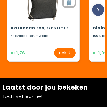
Katoenen tas, OEKO-TEX 100
recycelte Baumwolle
100% Bi
€ 1,76
€ 1,92
Bekijk
Laatst door jou bekeken
Toch wel leuk hé!