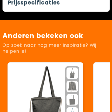
Prijsspecificaties
Anderen bekeken ook
Op zoek naar nog meer inspiratie? Wij
helpen je!