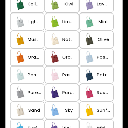
Kelly Green
Kiwi
Lavender
Light Grey
Lime Green
Mint
Mustard
Natural
Olive
Orange
Orange Rust
Pastel Blue
Pastel Mint
Pastel Pink
Petrol
Pure Grey
Purple
Raspberry Pink
Sand
Sky
Sunflower
Surf Blue
Violet
White