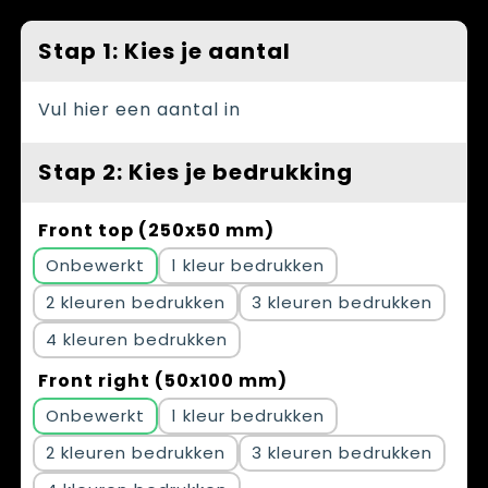
Spellen voor binnen en buiten
Vesten
Stap 1: Kies je aantal
Themapakketten
Bedrijfskleding
Veiligheid, Auto en Fiets
Vul hier een aantal in
Waterflesjes
Stap 2: Kies je bedrukking
Front top (250x50 mm)
Onbewerkt
1
2
3
4
Front right (50x100 mm)
Onbewerkt
1
2
3