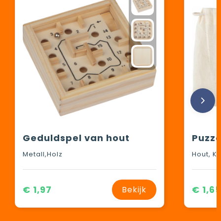
Geduldspel van hout
Metall,Holz
Hout, K
€ 1,97
€ 1,6
Bekijk