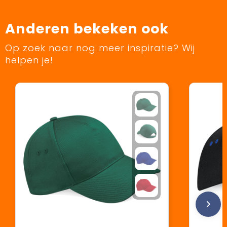
Anderen bekeken ook
Op zoek naar nog meer inspiratie? Wij
helpen je!