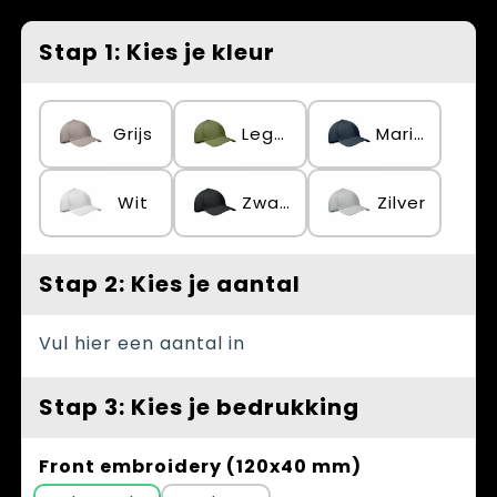
Spellen voor binnen en buiten
Vesten
Stap 1: Kies je kleur
Themapakketten
Bedrijfskleding
Veiligheid, Auto en Fiets
Grijs
Legergroen
Marineblauw
Waterflesjes
Wit
Zwart
Zilver
Stap 2: Kies je aantal
Vul hier een aantal in
Stap 3: Kies je bedrukking
Front embroidery (120x40 mm)