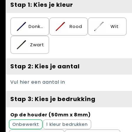
Spellen voor binnen en buiten
Vesten
Stap 1: Kies je kleur
Themapakketten
Bedrijfskleding
Donkerblauw
Rood
Wit
Veiligheid, Auto en Fiets
Waterflesjes
Zwart
Stap 2: Kies je aantal
Vul hier een aantal in
Stap 3: Kies je bedrukking
Op de houder (50mm x 8mm)
Onbewerkt
1