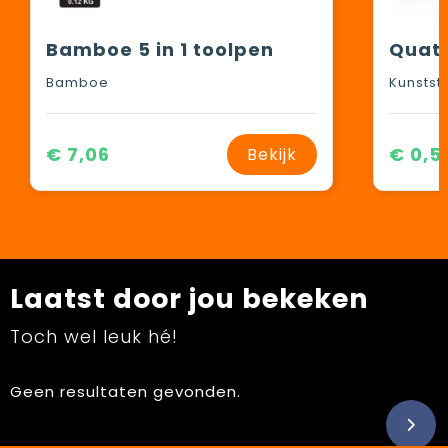
Bamboe 5 in 1 toolpen
Quatt
Bamboe
Kunstst
€ 7,06
€ 0,5
Bekijk
Laatst door jou bekeken
Toch wel leuk hé!
Geen resultaten gevonden.