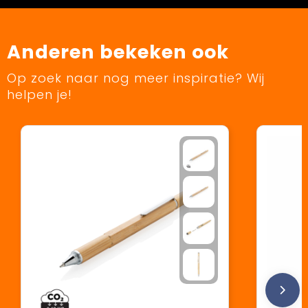
Anderen bekeken ook
Op zoek naar nog meer inspiratie? Wij
helpen je!