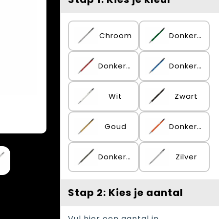
Chroom
Donker Groen
Donker Rood
Donkerblauw
Wit
Zwart
Goud
Donker bruin / Oranje
Donker gun metal
Zilver
Stap 2: Kies je aantal
Vul hier een aantal in