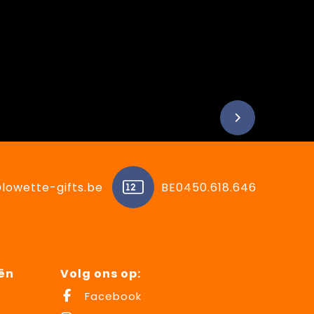
lowette-gifts.be
BE0450.618.646
ën
Volg ons op:
Facebook