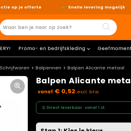
ctie op je offerte
Snelle levering mogelijk
ERY!
Promo- en bedrijfskleding
Geefmomen
Schrijfwaren
Balpennen
Balpen Alicante metaal
Balpen Alicante meta
€ 0,52
vanaf
excl. btw
Direct leverbaar
vanaf
1 st.
Stap 1: Kies je kleur