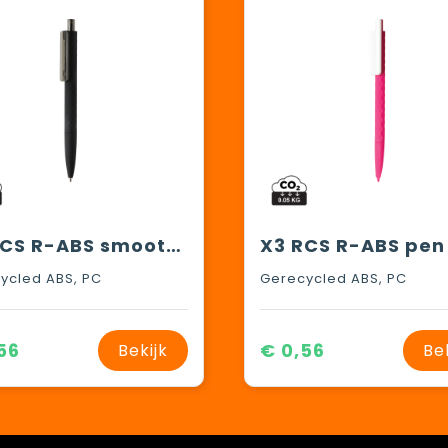
X3 RCS R-ABS smooth touch pen
ycled ABS, PC
Gerecycled ABS, PC
56
€ 0,56
Bekijk
Be