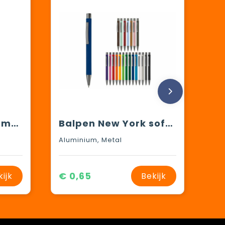
X3 RCS R-ABS pen met smooth touch
Balpen New York soft touch
Aluminium, Metal
€ 0,65
kijk
Bekijk