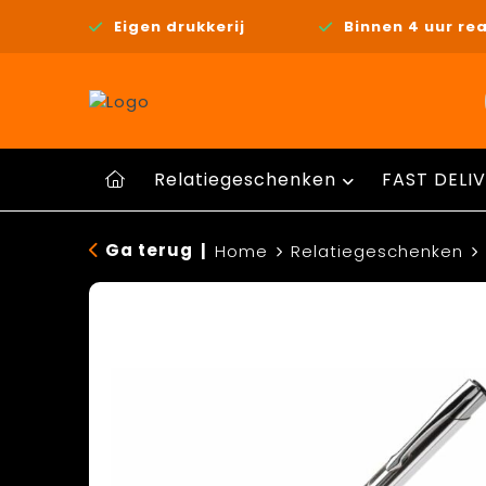
Eigen drukkerij
Binnen 4 uur rea
Relatiegeschenken
FAST DELIV
Ga terug
|
Home
Relatiegeschenken