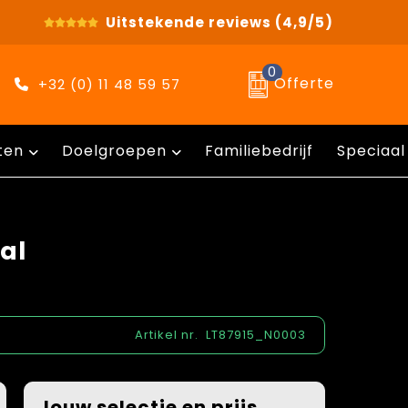
Uitstekende reviews
(4,9/5)
0
Offerte
+32 (0) 11 48 59 57
ten
Doelgroepen
Familiebedrijf
Speciaal
al
Artikel nr.
LT87915_N0003
Jouw selectie en prijs