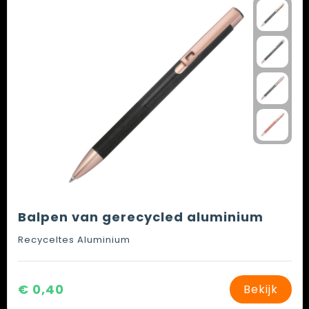
Spellen voor binnen en buiten
Vesten
Themapakketten
Bedrijfskleding
Veiligheid, Auto en Fiets
Waterflesjes
Balpen van gerecycled aluminium
Recyceltes Aluminium
€ 0,40
Bekijk