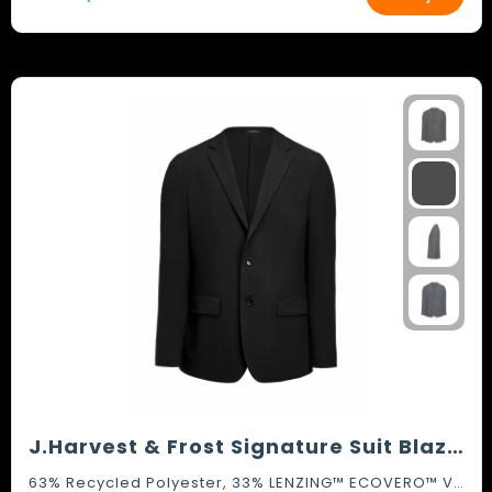
J.Harvest & Frost Signature Suit Blazer
63% Recycled Polyester, 33% LENZING™ ECOVERO™ Viscose, 4% Elastane