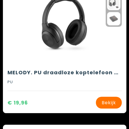
MELODY. PU draadloze koptelefoon met BT 5'0 transmissie
PU
€ 19,96
Bekijk