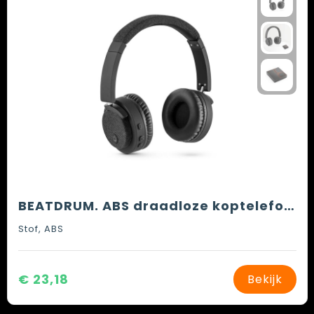
BEATDRUM. ABS draadloze koptelefoon met BT 5'0 transmissie
Stof, ABS
€ 23,18
Bekijk