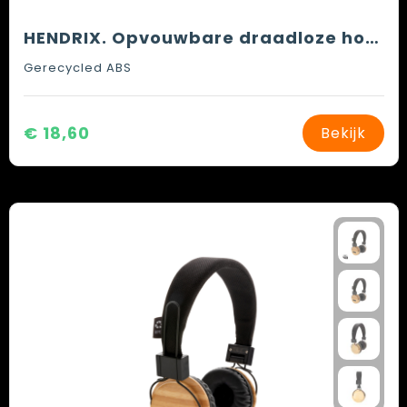
HENDRIX. Opvouwbare draadloze hoofdtelefoon met 20 uur batterijduur in gerecycled ABS (100% rABS)
Gerecycled ABS
€ 18,60
Bekijk