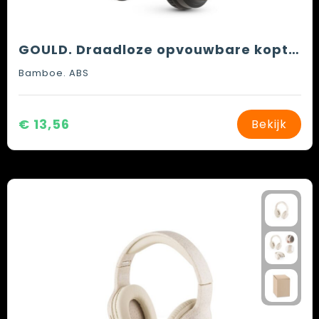
GOULD. Draadloze opvouwbare koptelefoon in bamboe en ABS met 4 uur autonomie van de batterij
Bamboe. ABS
€ 13,56
Bekijk