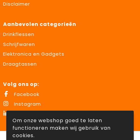
Disclaimer
Aanbevolen categorieën
Drinkflessen
Schrijfwaren
Elektronica en Gadgets
Draagtassen
Volg ons op:
Facebook
Instagram
LinkedIn
Om onze webshop goed te laten
functioneren maken wij gebruik van
cookies.
© Copyright Lowette Gifts 2026