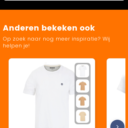
Anderen bekeken ook
Op zoek naar nog meer inspiratie? Wij
helpen je!