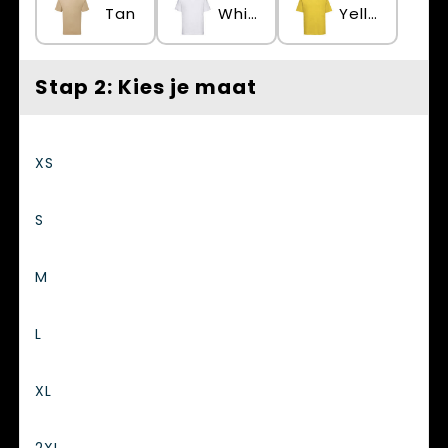
Tan
White
Yellow
Stap 2: Kies je maat
XS
S
M
L
XL