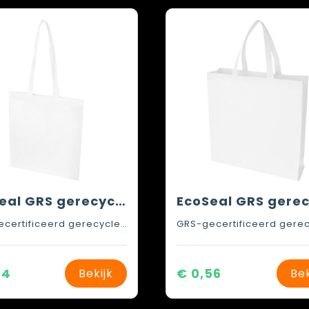
EcoSeal GRS gerecyclede non woven conferentiedraagtas 6 l
GRS-gecertificeerd gerecycled polyester
34
€ 0,56
Bekijk
Bek