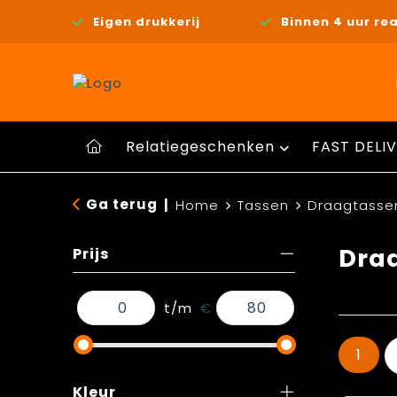
Eigen drukkerij
Binnen 4 uur rea
Relatiegeschenken
FAST DELIV
Ga terug
|
Home
Tassen
Draagtasse
Dra
Prijs
t/m
€
1
Kleur