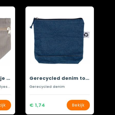
Corduroy toilettasje Tia
Gerecycled denim toilettas Orin
Nylon, Zinken legering, Polyester 210D
Gerecycled denim
€ 1,74
ijk
Bekijk