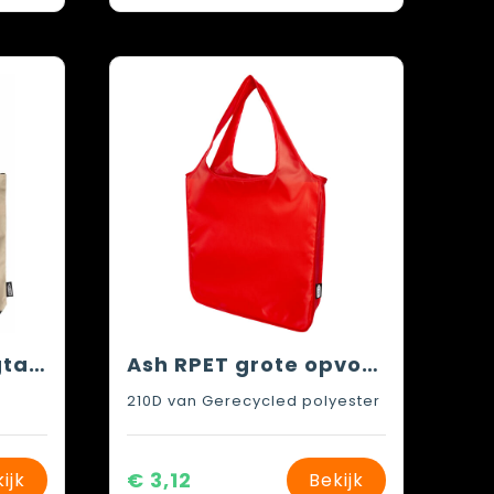
rPET (600D) draagtas Carl
Ash RPET grote opvouwbare draagtas 14L
210D van Gerecycled polyester
€ 3,12
ijk
Bekijk