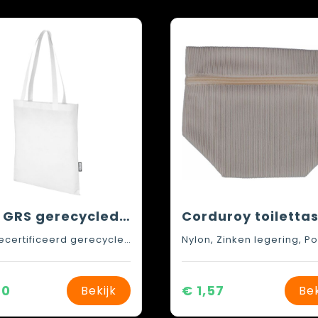
Zeus GRS gerecycled non woven conferentiedraagtas 6 l
GRS-gecertificeerd gerecycled polyester, 80 g/m2
70
€ 1,57
Bekijk
Bek