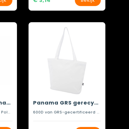
€ 3,14
ijk
Bekijk
Sagaform Ella Hamam tas 41x38 cm
Panama GRS gerecyclede draagtas met rits 20 l
70% Recycled cotton, 30% Polyester
600D van GRS-gecertificeerd gerecycled polyester