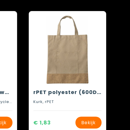
Pheebs 150 g/m² Aware™ gerecyclede draagtas
rPET polyester (600D) draagtas Ophelia
Gerecycled katoen Gerecycled polyester
Kurk, rPET
€ 1,83
ijk
Bekijk