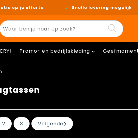
ctie op je offerte
Snelle levering mogelijk
ERY!
Promo- en bedrijfskleding
Geefmomen
n
agtassen
2
3
Volgende