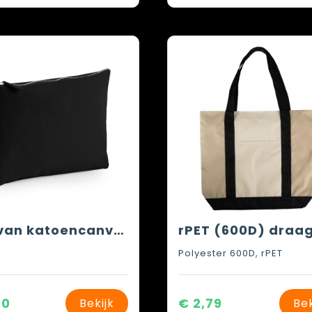
Etui van katoencanvas
Polyester 600D, rPET
50
€ 2,79
Bekijk
Bek