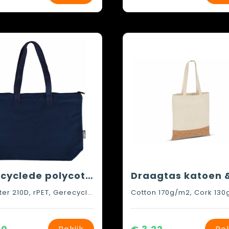
Gerecyclede polycotton (330 gsm) draagtas Malina
Polyester 210D, rPET, Gerecycled katoen
Cotton 170g/m2, Cork 13