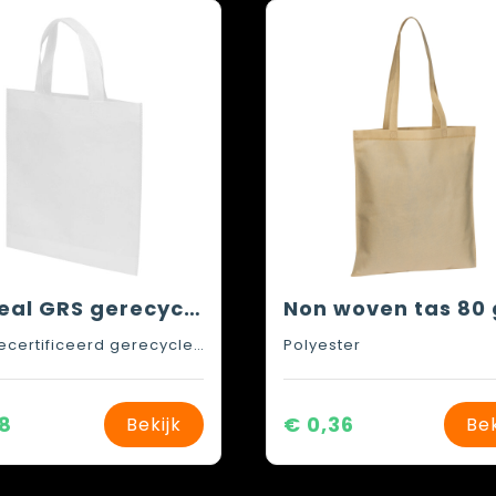
Ecoseal GRS gerecyclede mini draagtas 3 l
GRS-gecertificeerd gerecycled polyester
Polyester
18
€ 0,36
Bekijk
Bek