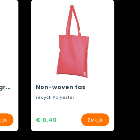
Non woven tas 80 grams
Non-woven tas
recycl. Polyester
€ 0,40
ijk
Bekijk