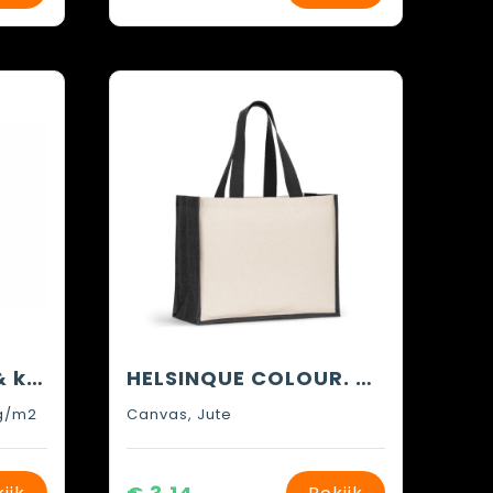
Draagtas katoen & kurk 170g/m² 35 x 40cm
HELSINQUE COLOUR. Canvas tas (320 g/m²), met bodem en zijkanten van gelamineerd jute (350 g/m²) in kleuren
0g/m2
Canvas, Jute