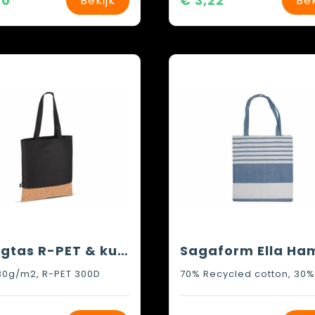
80
€ 3,22
Bekijk
Bek
Draagtas R-PET & kurk 35 x 40cm
30g/m2, R-PET 300D