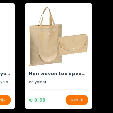
EcoSeal GRS gerecyclede non woven draagtas 12 l
Non woven tas opvouwbaar
GRS-gecertificeerd gerecycled polyester
Polyester
€ 0,58
ijk
Bekijk