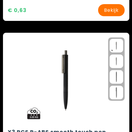
€ 0,63
Bekijk
X3 RCS R-ABS smooth touch pen