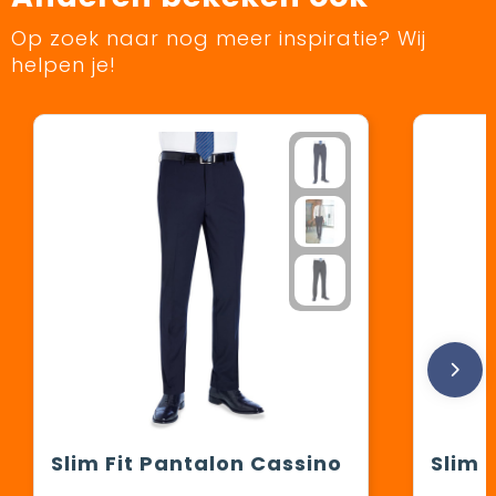
Op zoek naar nog meer inspiratie? Wij
helpen je!
Slim Fit Pantalon Cassino
Slim 