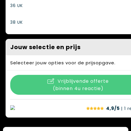
36 UK
38 UK
Jouw selectie en prijs
Selecteer jouw opties voor de prijsopgave.
Vrijblijvende offerte
(binnen 4u reactie)
4,9/5
| 1
r