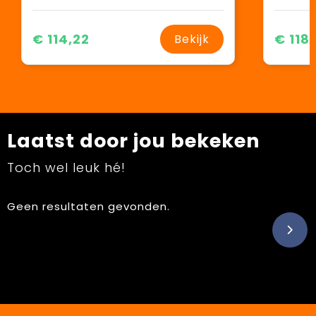
€ 114,22
€ 118
Bekijk
Laatst door jou bekeken
Toch wel leuk hé!
Geen resultaten gevonden.