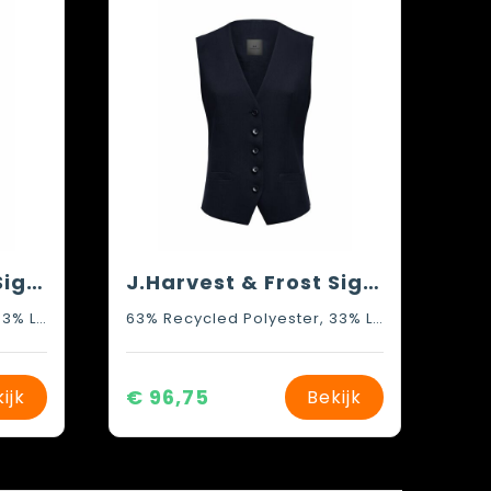
J.Harvest & Frost Signature Suit Vest
J.Harvest & Frost Signature Suit Vest Woman
63% Recycled Polyester, 33% LENZING™ ECOVERO™ Viscose, 4% Elastane
63% Recycled Polyester, 33% LENZING™ ECOVERO™ Viscose, 4% Elastane
€ 96,75
ijk
Bekijk