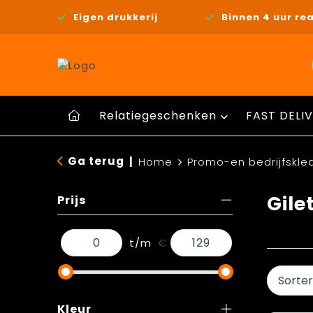
Eigen drukkerij
Binnen 4 uur rea
Relatiegeschenken
FAST DELIV
Ga terug
|
Home
Promo-en bedrijfskle
Gile
Prijs
t/m
€
Kleur