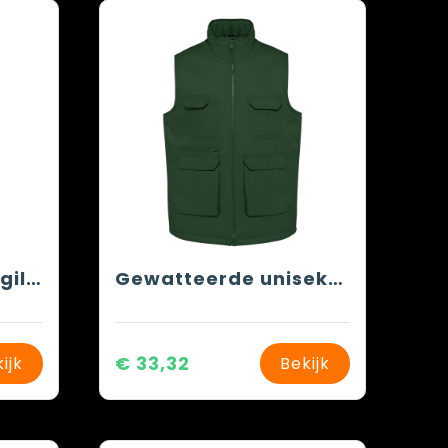
Gevoerde uniseks gilet van polykatoen multizakken
Gewatteerde uniseks bodywarmer van polykatoen multizakken
€ 33,32
ijk
Bekijk