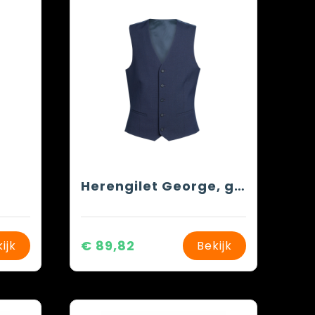
Herengilet George, getailleerde snit
€ 89,82
ijk
Bekijk