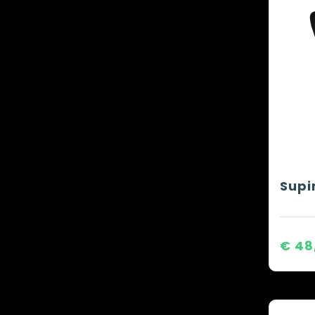
Supi
€ 48