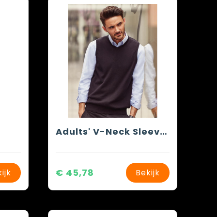
Adults' V-Neck Sleeveless Knitted Pullover
€ 45,78
ijk
Bekijk