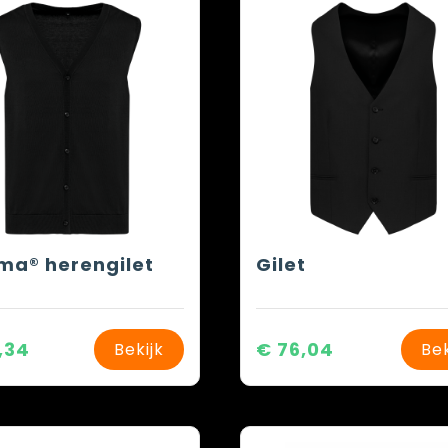
ma® herengilet
Gilet
,34
€ 76,04
Bekijk
Bek