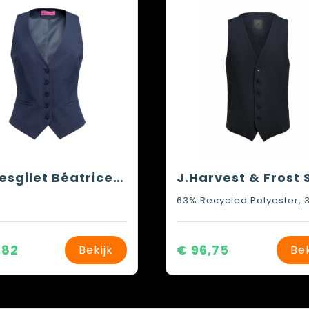
Damesgilet Béatrice, getailleerde snit
,82
€ 96,75
Bekijk
Bek