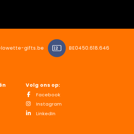
lowette-gifts.be
BE0450.618.646
ën
Volg ons op:
Facebook
Instagram
LinkedIn