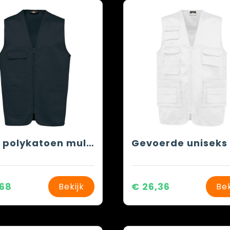
Gilet polykatoen multizakken
,68
€ 26,36
Bekijk
Bek