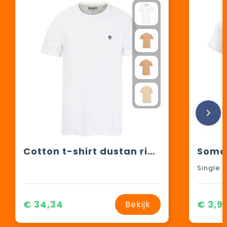
Cotton t-shirt dustan river
€ 34,34
€ 3,9
Bekijk