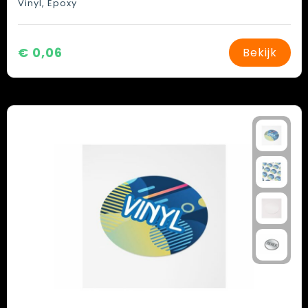
Vinyl, Epoxy
€ 0,06
Bekijk