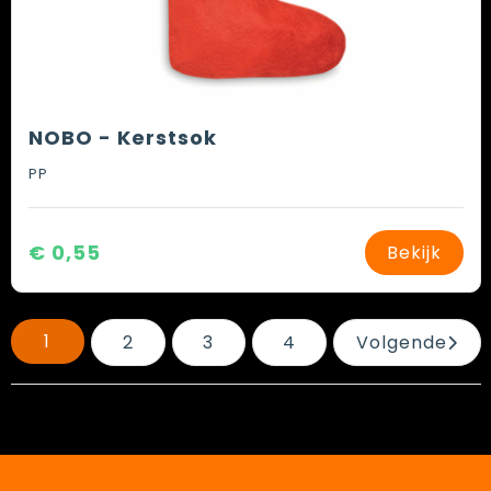
NOBO - Kerstsok
PP
€ 0,55
Bekijk
1
2
3
4
Volgende