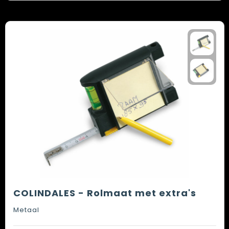
Spellen voor binnen en buiten
Vesten
Themapakketten
Bedrijfskleding
Veiligheid, Auto en Fiets
Waterflesjes
COLINDALES - Rolmaat met extra's
Metaal