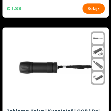
€ 1,88
Bekijk
Zaklamp Keira | Kunststof | COB | Polsband