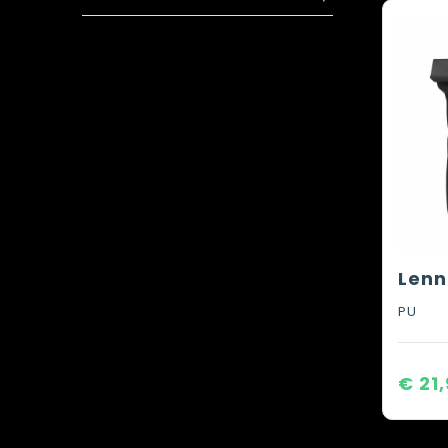
PU
€ 21