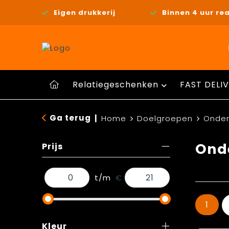
Eigen drukkerij
Binnen 4 uur rea
Relatiegeschenken
FAST DELIV
Ga terug
|
Home
Doelgroepen
Onder
Onde
Prijs
t/m
€
1
Kleur