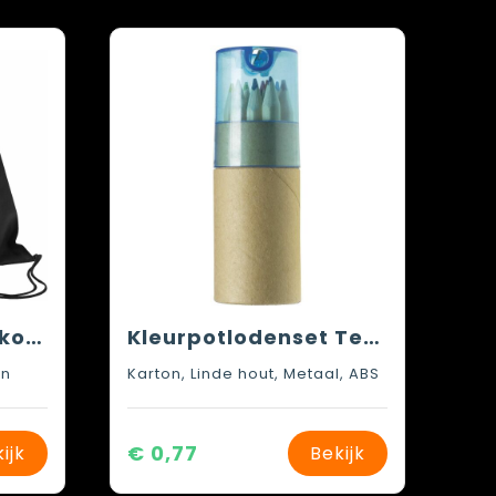
Rugzak Nico | Trekkoord | 1,2 l
Kleurpotlodenset Terrence | 12 st
en
Karton, Linde hout, Metaal, ABS
€ 0,77
ijk
Bekijk