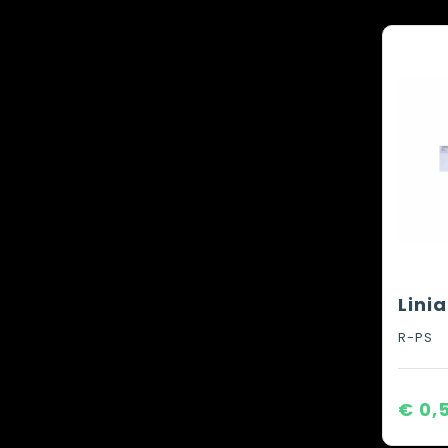
Lini
R-PS
€ 0,