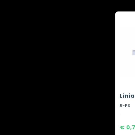
Lini
R-PS
€ 0,