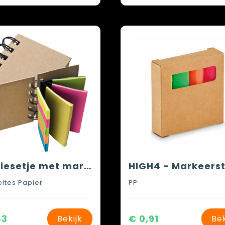
Notitiesetje met markeerstikkers en zelfklevende velletjes
ltes Papier
PP
83
€ 0,91
Bekijk
Bek