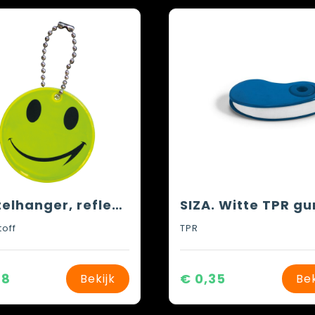
Sleutelhanger, reflecterend smile
toff
TPR
28
€ 0,35
Bekijk
Bek