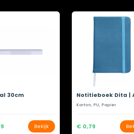
aal 30cm
Karton, PU, Papier
79
€ 0,79
Bekijk
Bek