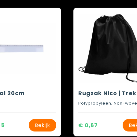
aal 20cm
Polypropyleen, Non-wov
55
€ 0,67
Bekijk
Bek