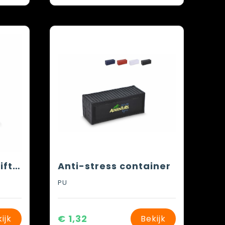
HIGH4 - Markeerstiften set
Anti-stress container
PU
€ 1,32
ijk
Bekijk