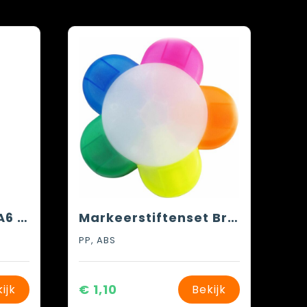
Notitieboek Dita | A6 | Gelinieerd
Markeerstiftenset Brodie | Kunststof | 5 kleuren
PP, ABS
€ 1,10
ijk
Bekijk