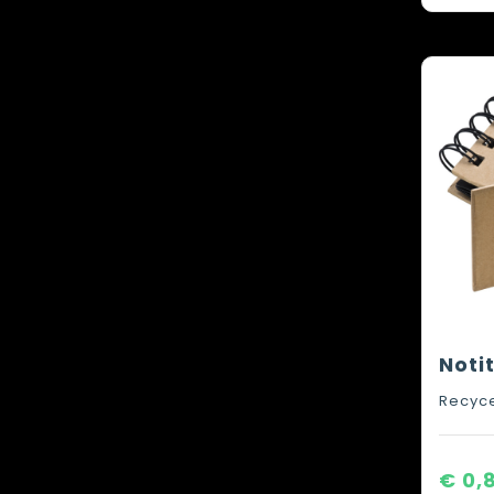
Recyce
€ 0,