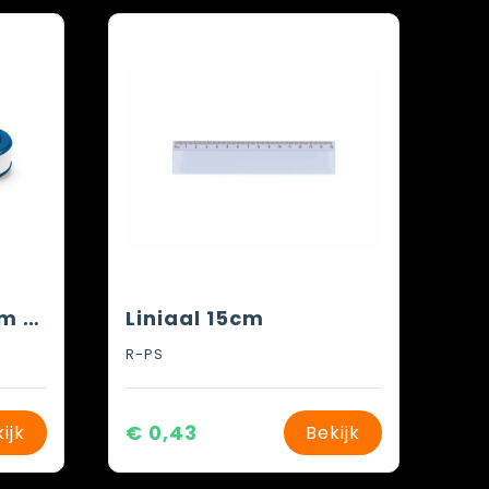
SIZA. Witte TPR gum met PP protector
Liniaal 15cm
R-PS
€ 0,43
ijk
Bekijk