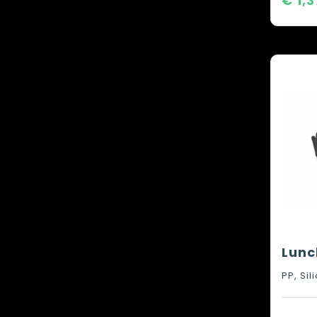
€ 1,3
Lunc
PP, Sil