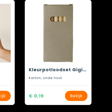
Kleurpotloodset Gigi | 6-delig
Karton, Linde hout
€ 0,19
ijk
Bekijk