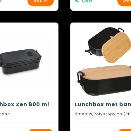
7
€ 1,86
Bekijk
Bek
hbox Zen 800 ml
icone
Bambus,Polypropylen (PP