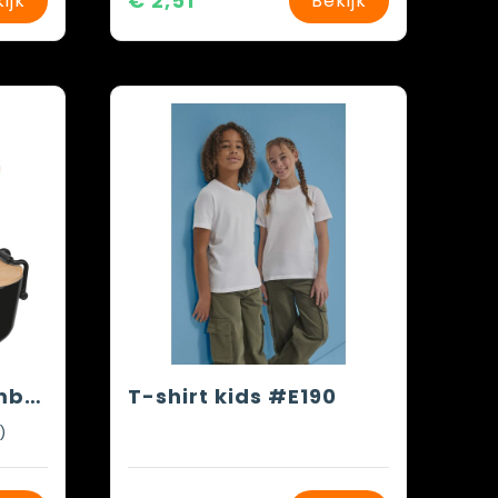
€ 2,51
ijk
Bekijk
Lunchbox met bamboe deksel en clipsluiting
T-shirt kids #E190
)