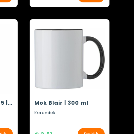
Notitieboek Eva | A5 | Gelinieerd
Mok Blair | 300 ml
Keramiek