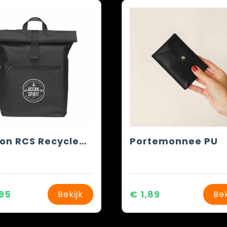
Lennon RCS Recycled Roll-Top Backpack rugzak
Portemonnee PU
,95
€ 1,89
Bekijk
Bek