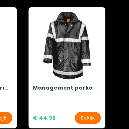
VL EROS. Tweekleurig fleecejack (280g/m²) van polyester (100%)
Management parka
€ 44,96
ijk
Bekijk