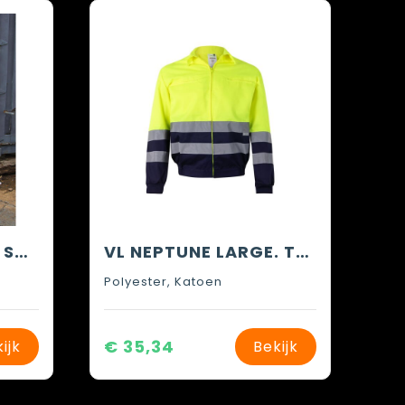
Hi-Vis Waterproof Suit
VL NEPTUNE LARGE. Tweekleurig twill jack (210g/m²) van polyester (80%) en katoen (20%)
Polyester, Katoen
€ 35,34
ijk
Bekijk