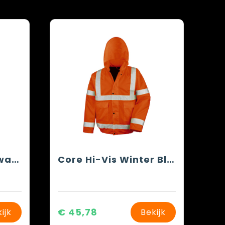
Core Hi-Vis Motorway Coat
Core Hi-Vis Winter Blouson
€ 45,78
ijk
Bekijk