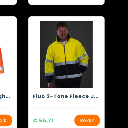
Hi-Vis Safety veiligheidsjas
Fluo 2-Tone Fleece Jacket
€ 55,71
ijk
Bekijk