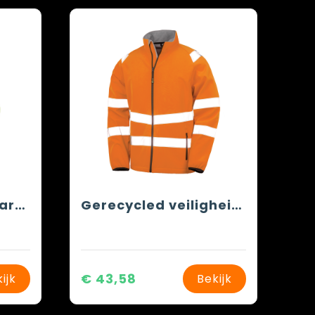
Hi-Vis Motorway Parka
Gerecycled veiligheidssoftshell
€ 43,58
ijk
Bekijk