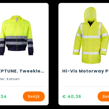
VL NEPTUNE. Tweekleurig twill jack (210g/m²) van polyester (80%) en katoen (20%)
ter, Katoen
,34
€ 40,36
Bekijk
Bek