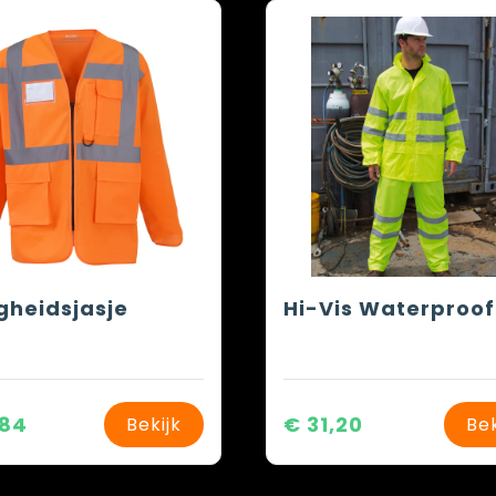
igheidsjasje
,84
€ 31,20
Bekijk
Bek