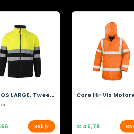
VL EROS LARGE. Tweekleurig fleecejack (280g/m²) van polyester (100%)
ter
,66
€ 45,78
Bekijk
Bek