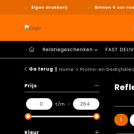
Eigen drukkerij
Binnen 4 uur rea
Relatiegeschenken
FAST DELIV
Ga terug
|
Home
Promo-en bedrijfskle
Refl
Prijs
t/m
€
1
Kleur