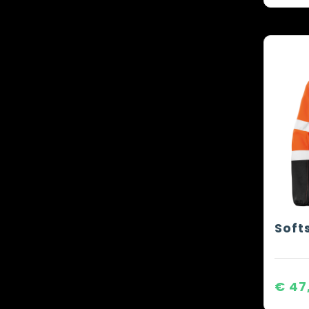
Soft
€ 47