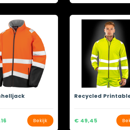
shelljack
,16
€ 49,45
Bekijk
Bek