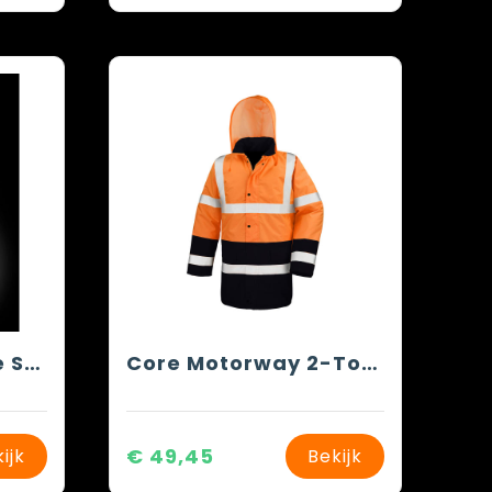
Recycled Printable Safety Softshell
Core Motorway 2-Tone Safety Coat
€ 49,45
ijk
Bekijk