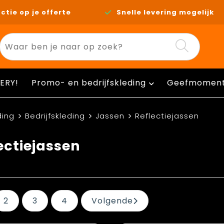
ctie op je offerte
Snelle levering mogelijk
ERY!
Promo- en bedrijfskleding
Geefmomen
ding
Bedrijfskleding
Jassen
Reflectiejassen
ectiejassen
2
3
4
Volgende