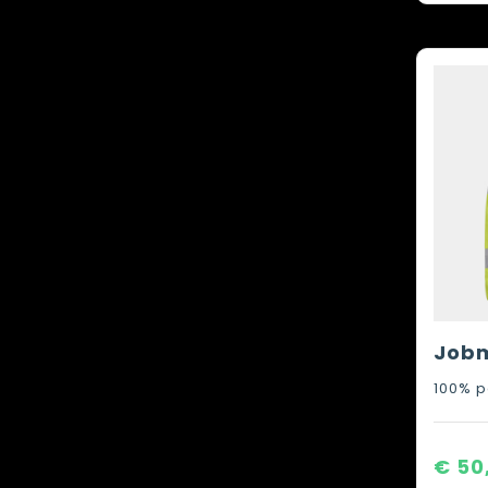
100% p
€ 50