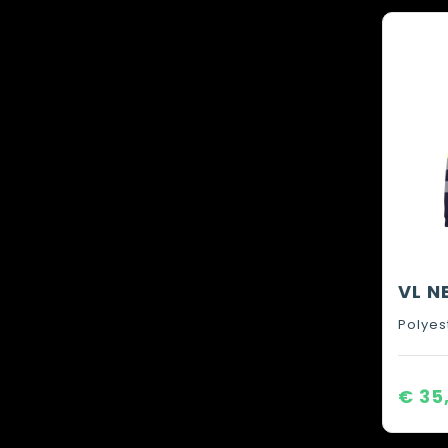
Polyes
€ 35