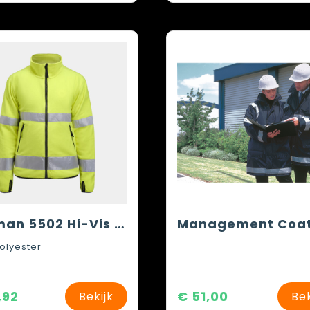
Jobman 5502 Hi-Vis Fleece Jacket
Management Coa
olyester
,92
€ 51,00
Bekijk
Bek