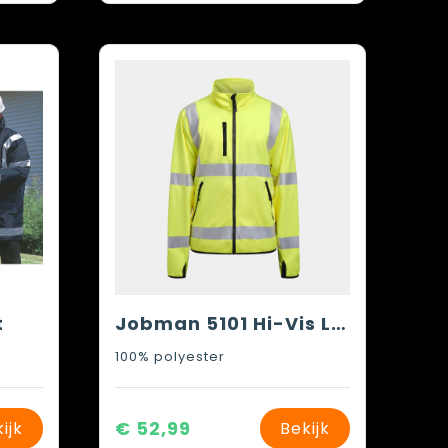
t
Jobman 5101 Hi-Vis Light Softshell Jacket
100% polyester
€ 52,99
ijk
Bekijk