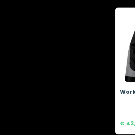
Work
€ 43