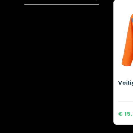
Veil
€ 15