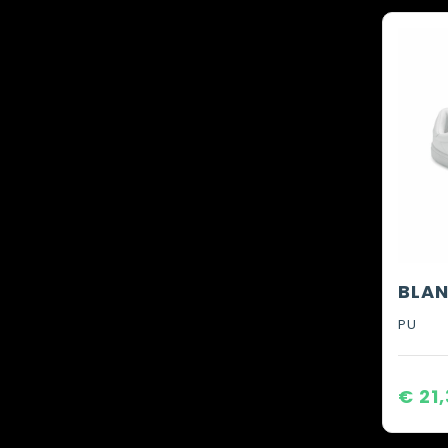
PU
€ 21