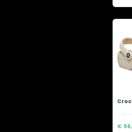
Croc
€ 56