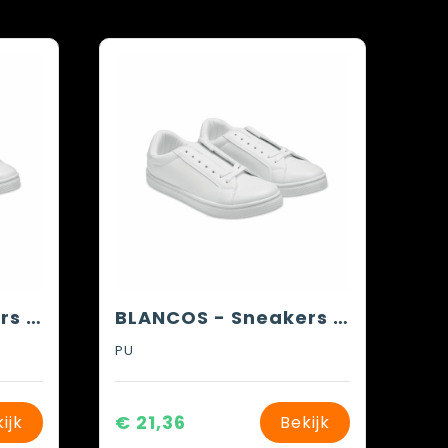
BLANCOS - Sneakers in PU maat 46
BLANCOS - Sneakers in PU maat 47
PU
€ 21,36
ijk
Bekijk