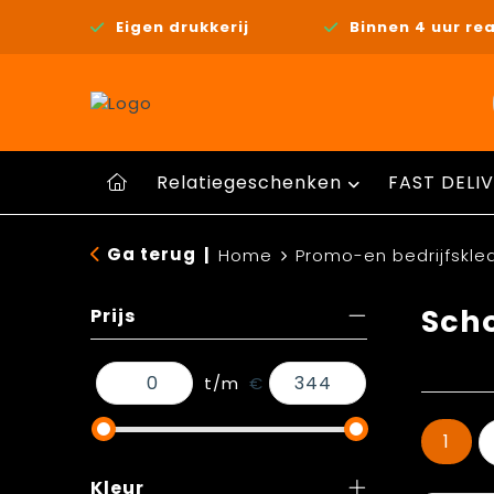
Eigen drukkerij
Binnen 4 uur rea
Relatiegeschenken
FAST DELIV
Ga terug
|
Home
Promo-en bedrijfskle
Sch
Prijs
t/m
€
1
Kleur