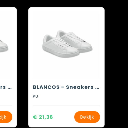
BLANCOS - Sneakers in PU maat 44
BLANCOS - Sneakers in PU maat 37
PU
€ 21,36
ijk
Bekijk