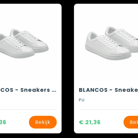
BLANCOS - Sneakers in PU maat 40
PU
,36
€ 21,36
Bekijk
Bek