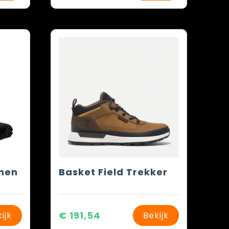
enen
Basket Field Trekker
€ 191,54
ijk
Bekijk