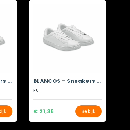
BLANCOS - Sneakers in PU maat 38
BLANCOS - Sneakers in PU maat 39
PU
€ 21,36
ijk
Bekijk