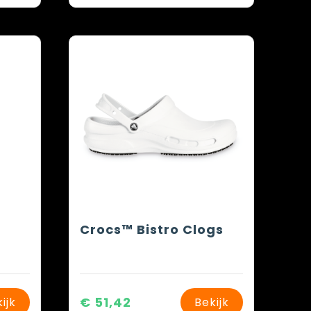
Crocs™ Bistro Clogs
€ 51,42
ijk
Bekijk