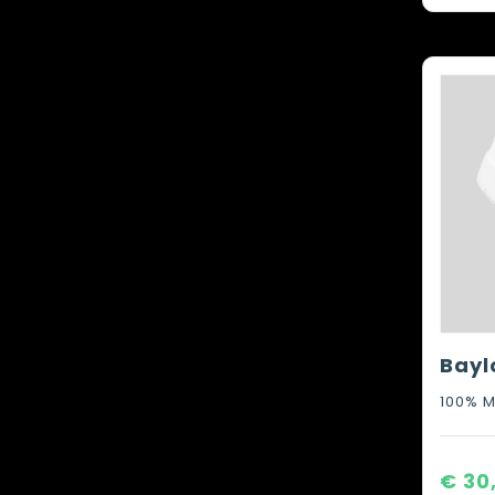
100% M
€ 30