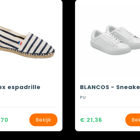
ex espadrille
PU
,70
€ 21,36
Bekijk
Bek