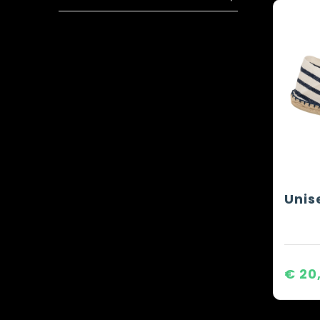
Unis
€ 20