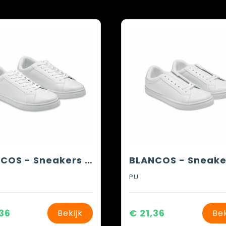
BLANCOS - Sneakers in PU maat 45
PU
,36
€ 21,36
Bekijk
Bek