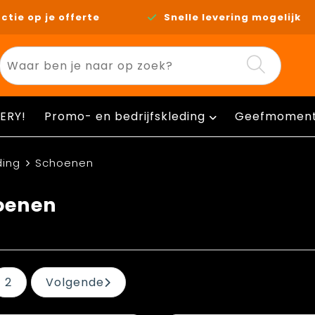
ctie op je offerte
Snelle levering mogelijk
ERY!
Promo- en bedrijfskleding
Geefmomen
ding
Schoenen
oenen
2
Volgende