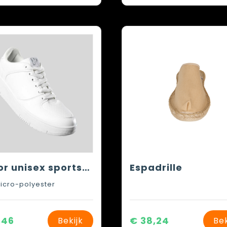
Baylor unisex sportschoenen
Espadrille
icro-polyester
,46
€ 38,24
Bekijk
Bek