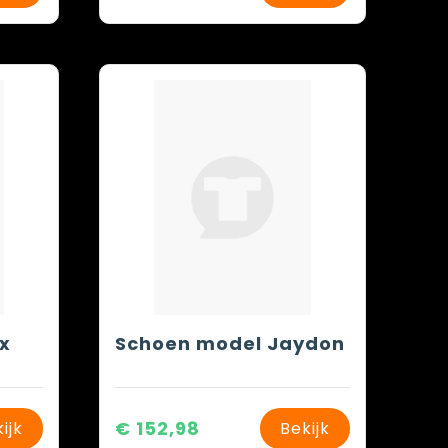
ix
Schoen model Jaydon
€ 152,98
ijk
Bekijk