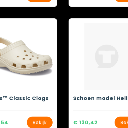
s™ Classic Clogs
Schoen model Hel
,54
€ 130,42
Bekijk
Bek