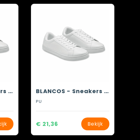
BLANCOS - Sneakers in PU maat 41
BLANCOS - Sneakers in PU maat 42
PU
€ 21,36
ijk
Bekijk