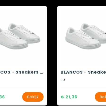
BLANCOS - Sneakers in PU maat 43
PU
,36
€ 21,36
Bekijk
Bek