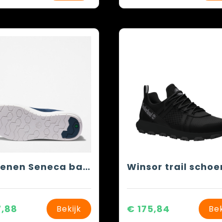
Schoenen Seneca bay oxford
Winsor trail scho
7,88
€ 175,84
Bekijk
Bek