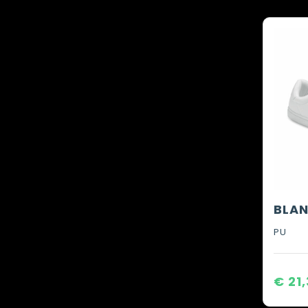
PU
€ 21