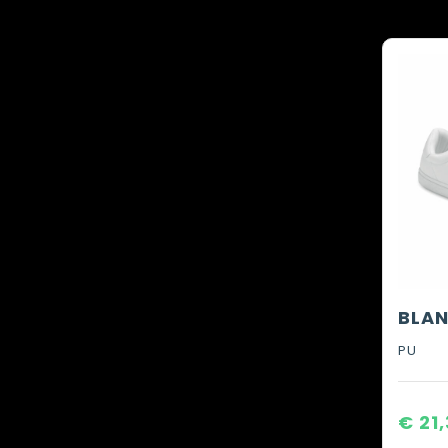
PU
€ 21