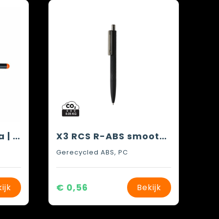
Balpen Formentera | Stylus
X3 RCS R-ABS smooth touch pen
Gerecycled ABS, PC
€ 0,56
ijk
Bekijk