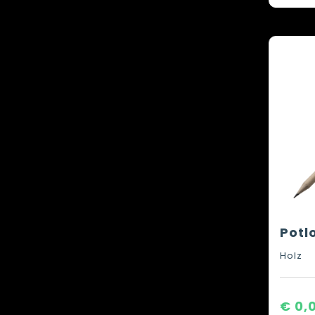
Potl
Holz
€ 0,