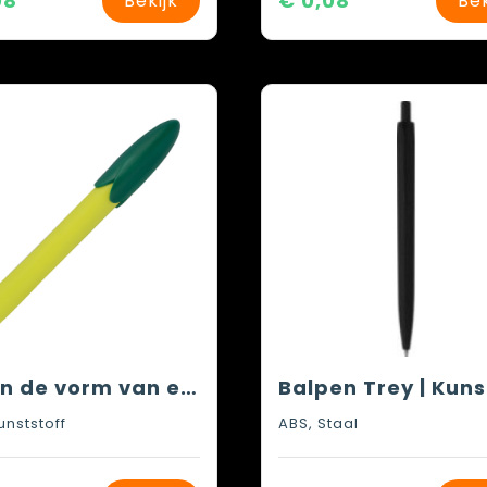
08
€ 0,08
Bekijk
Bek
Pen in de vorm van een maiskolf
unststoff
ABS, Staal