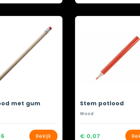
ood met gum
Stem potlood
Wood
06
€ 0,07
Bekijk
Bek