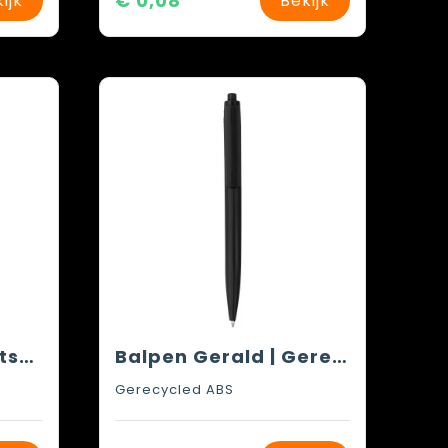
€ 0,08
ijk
Bekijk
Balpen Trey | Kunststof
Balpen Gerald | Gerecycled | Grote clip
Gerecycled ABS