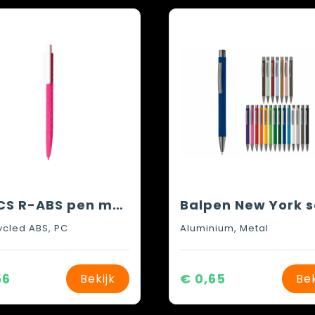
X3 RCS R-ABS pen met smooth touch
cled ABS, PC
Aluminium, Metal
56
€ 0,65
Bekijk
Bek