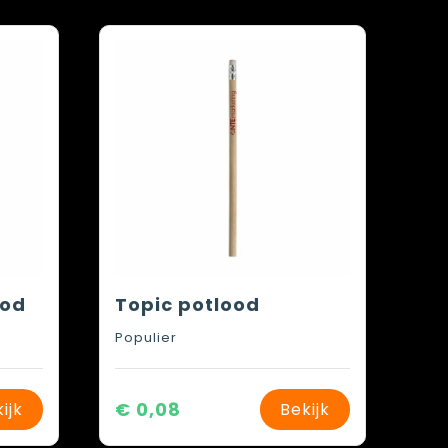
ood
Topic potlood
Populier
€ 0,08
ijk
Bekijk