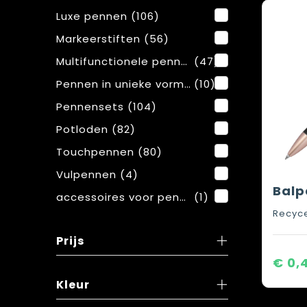
Luxe pennen
(106)
Markeerstiften
(56)
Multifunctionele pennen
(47)
Pennen in unieke vormen
(10)
Pennensets
(104)
Potloden
(82)
Touchpennen
(80)
Vulpennen
(4)
accessoires voor pennen
(1)
Recyce
Prijs
€ 0,
Kleur