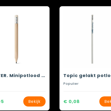
BARTER. Minipotlood met gum en hardheid HB
Topic gelakt potl
Populier
05
€ 0,08
Bekijk
Bek