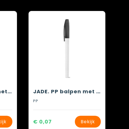
ATENEO. Potlood met gum en hardheid HB
JADE. PP balpen met blanco behuizing
PP
€ 0,07
ijk
Bekijk