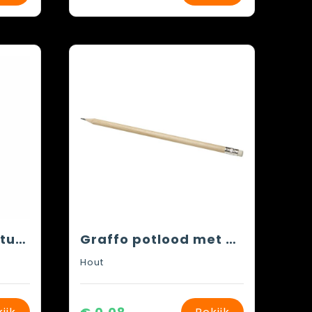
STOMP SHARP - Natuurlijk potlood met gum
Graffo potlood met gum
Hout