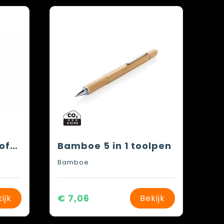
Balpen New York soft touch
Bamboe 5 in 1 toolpen
Bamboe
€ 7,06
ijk
Bekijk