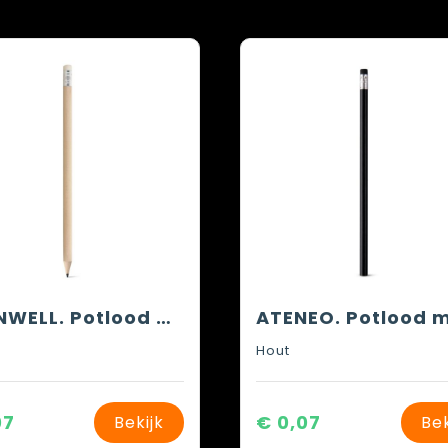
CORNWELL. Potlood met gum en hardheid HB
Hout
07
€ 0,07
Bekijk
Bek