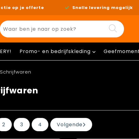
ctie op je offerte
Snelle levering mogelijk
ERY!
Promo- en bedrijfskleding
Geefmomen
Schrijfwaren
ijfwaren
2
3
4
Volgende