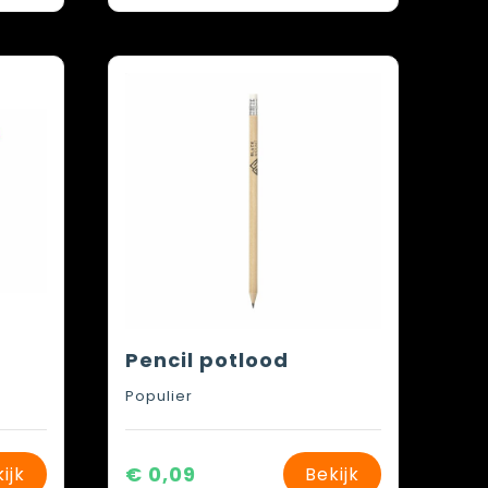
Pencil potlood
Populier
€ 0,09
ijk
Bekijk