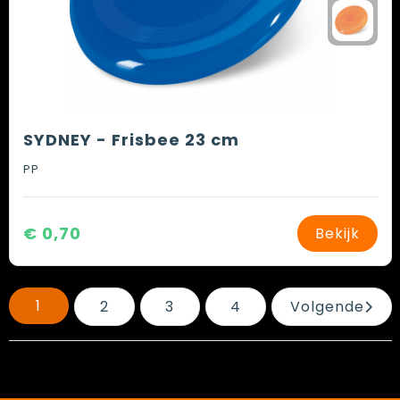
SYDNEY - Frisbee 23 cm
PP
€ 0,70
Bekijk
1
2
3
4
Volgende