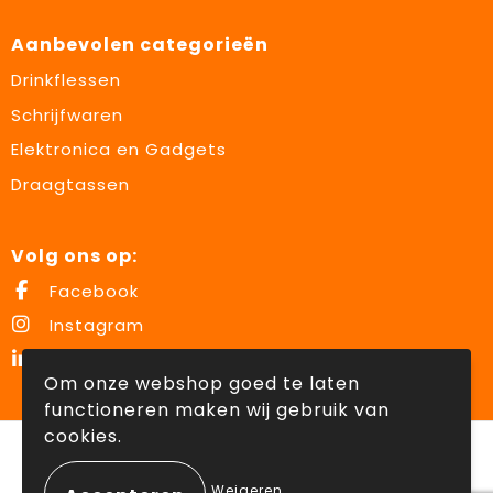
Aanbevolen categorieën
Drinkflessen
Schrijfwaren
Elektronica en Gadgets
Draagtassen
Volg ons op:
Facebook
Instagram
LinkedIn
Om onze webshop goed te laten
functioneren maken wij gebruik van
cookies.
© Copyright Lowette Gifts 2026
Weigeren