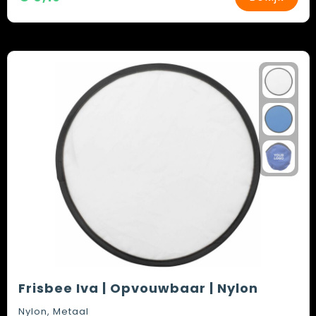
Spellen voor binnen en buiten
Vesten
Themapakketten
Bedrijfskleding
Veiligheid, Auto en Fiets
Waterflesjes
Frisbee Iva | Opvouwbaar | Nylon
Nylon, Metaal