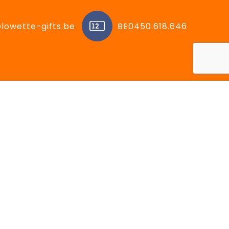
lowette-gifts.be
BE0450.618.646
ën
Volg ons op:
Facebook
Instagram
LinkedIn