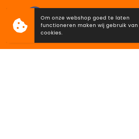
Sint-Jorisstraat 4530, Sint-Truide
Om onze webshop goed te laten
functioneren maken wij gebruik van
cookies.
Klantenservice
Veilig
Contact
Algeme
Over ons
Privacyv
Cookieb
Disclai
© Copyright Lowette Gifts 2026