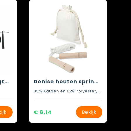
SNEL - Sport springtouw in opbergzak
Denise houten springtouw in een katoenen zak
85% Katoen en 15% Polyester, Beukenhout
€ 8,14
ijk
Bekijk