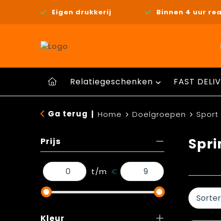
Eigen drukkerij
Binnen 4 uur rea
Relatiegeschenken
FAST DELIV
Ga terug
|
Home
Doelgroepen
Sport
Spr
Prijs
t/m
€
Kleur