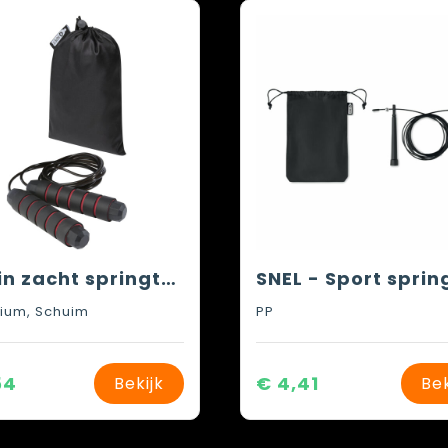
Austin zacht springtouw in zakje van gerecycled PET
ium, Schuim
PP
54
€ 4,41
Bekijk
Bek