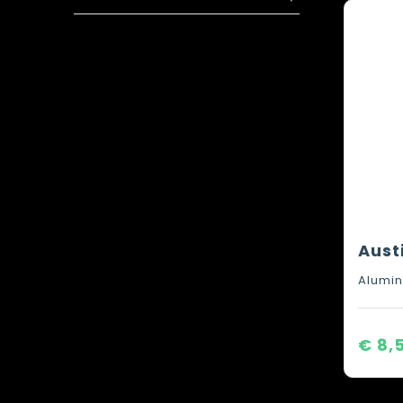
Alumin
€ 8,