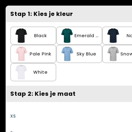
Spellen voor binnen en buiten
Vesten
Stap 1: Kies je kleur
Themapakketten
Bedrijfskleding
Veiligheid, Auto en Fiets
Black
Emerald Green
N
Waterflesjes
Pale Pink
Sky Blue
White
Stap 2: Kies je maat
XS