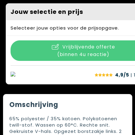
Jouw selectie en prijs
Selecteer jouw opties voor de prijsopgave.
Vrijblijvende offerte
(binnen 4u reactie)
4,9/5
| 
Omschrijving
65% polyester / 35% katoen. Polykatoenen
twill-stof. Wassen op 60°C. Rechte snit.
Gekruiste V-hals. Opgezet borstzakje links. 2