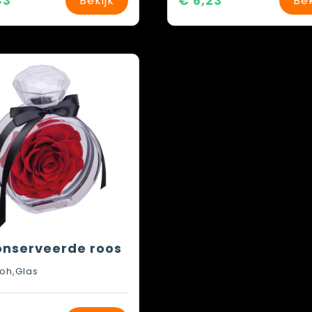
43
€ 6,23
Bekijk
Bek
nserveerde roos
roh,Glas