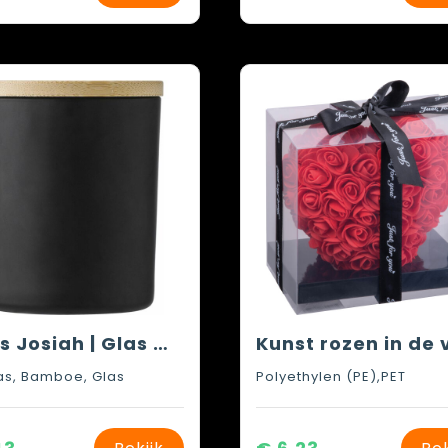
Kaars Josiah | Glas met bamboe deksel | Sojawas | 280 g
s, Bamboe, Glas
Polyethylen (PE),PET