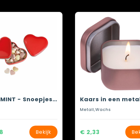
LOVEMINT - Snoepjes in metalen doosje
l
Metall,Wachs
88
€ 2,33
Bekijk
Bek