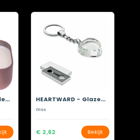
Kaars in een metalen blikje
HEARTWARD - Glazen hart award hanger
Glas
€ 2,62
ijk
Bekijk