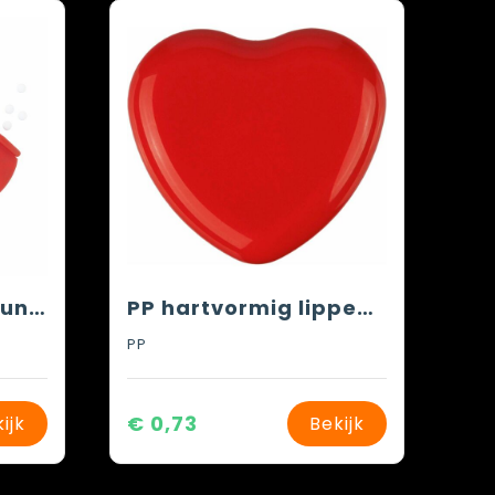
HeartMint pepermuntjes
PP hartvormig lippenbalsem potje Ilja
PP
€ 0,73
ijk
Bekijk