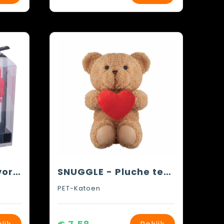
Kunst rozen in de vorm van een hart
SNUGGLE - Pluche teddybeer met hart 23cm
PET-Katoen