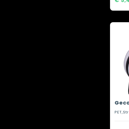
€ 5,
Geco
PET,St