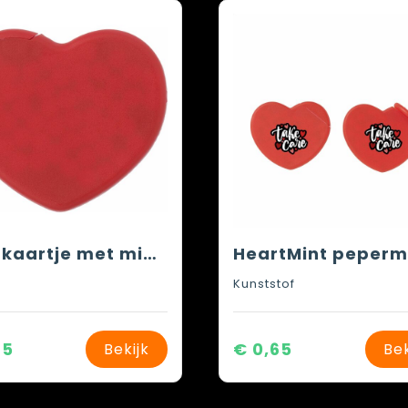
Muntkaartje met mint Marcia | Hartvorm | 8 g
Kunststof
65
€ 0,65
Bekijk
Bek