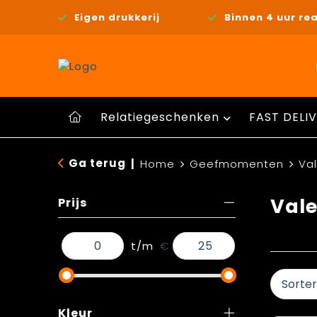
Eigen drukkerij
Binnen 4 uur rea
Relatiegeschenken
FAST DELIV
Ga terug
|
Home
Geefmomenten
Val
Vale
Prijs
t/m
€
Kleur