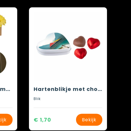
Koelkastmagneet met vaas
Hartenblikje met chocolade hartjes
Blik
€ 1,70
ijk
Bekijk