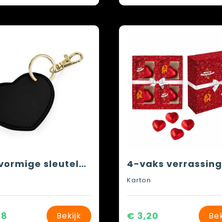
Hartvormige sleutelhanger
Karton
88
€ 3,20
Bekijk
Bek