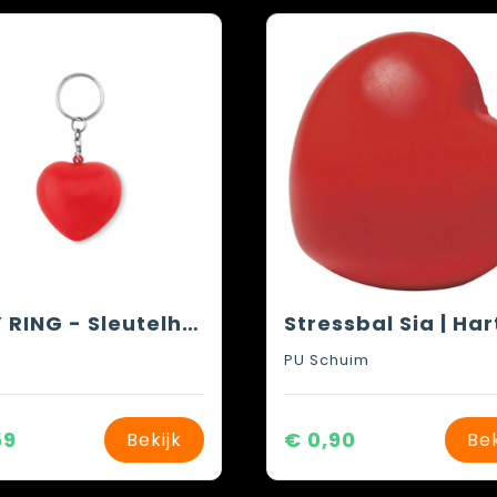
LOVY RING - Sleutelhanger met PU hart
Stressbal Sia | Har
PU Schuim
59
€ 0,90
Bekijk
Bek