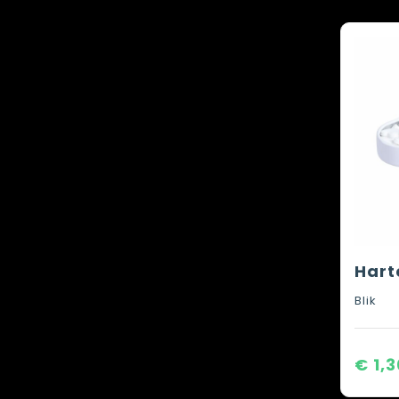
Blik
€ 1,3