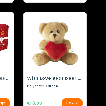
4-vaks verrassingsdoosje
With Love Bear beer knuffel
Polyester, Katoen
€ 3,95
ijk
Bekijk