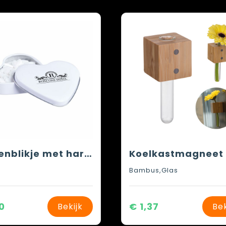
Hartenblikje met hartjespepermunt
Bambus,Glas
0
€ 1,37
Bekijk
Bek