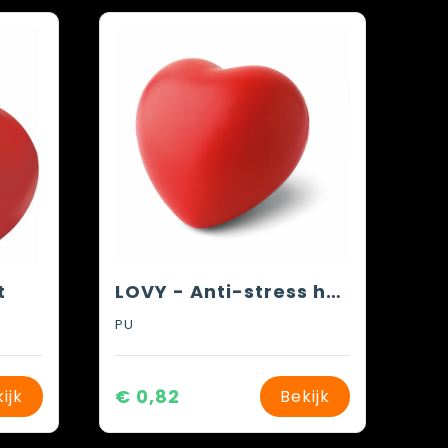
t
LOVY - Anti-stress hart
PU
€ 0,82
ijk
Bekijk