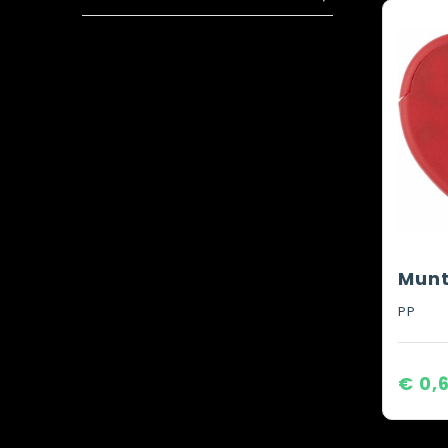
PP
€ 0,