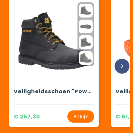
Veiligheidsschoen "Powerplant"
Veili
€ 257,30
€ 51,
Bekijk