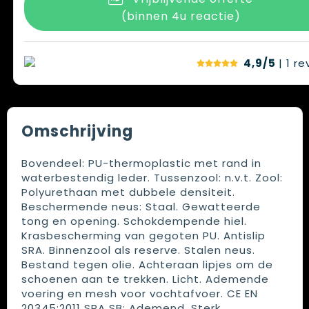
(binnen 4u reactie)
4,9/5
| 1
re
Omschrijving
Bovendeel: PU-thermoplastic met rand in
waterbestendig leder. Tussenzool: n.v.t. Zool:
Polyurethaan met dubbele densiteit.
Beschermende neus: Staal. Gewatteerde
tong en opening. Schokdempende hiel.
Krasbescherming van gegoten PU. Antislip
SRA. Binnenzool als reserve. Stalen neus.
Bestand tegen olie. Achteraan lipjes om de
schoenen aan te trekken. Licht. Ademende
voering en mesh voor vochtafvoer. CE EN
20345:2011 SRA SB; Ademend, Sterk.