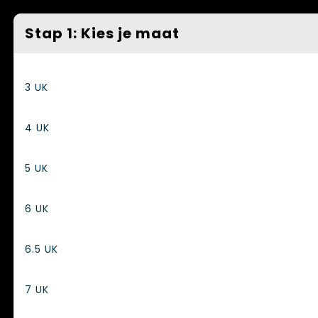
Spellen voor binnen en buiten
Vesten
Stap 1: Kies je maat
Themapakketten
Bedrijfskleding
Veiligheid, Auto en Fiets
3 UK
Waterflesjes
4 UK
5 UK
6 UK
6.5 UK
7 UK