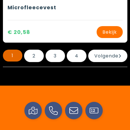
Microfleecevest
€ 20,58
Bekijk
1
2
3
4
Volgende