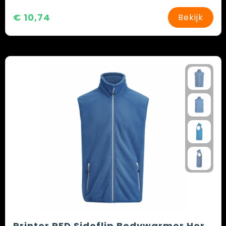
€ 10,74
Bekijk
Printer RED Sideflip Bodywarmer Heren