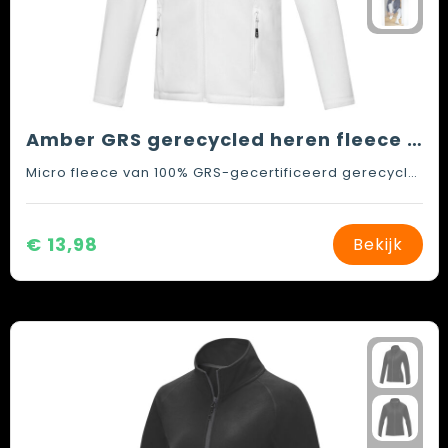
Amber GRS gerecycled heren fleece jas met volledige rits
Micro fleece van 100% GRS-gecertificeerd gerecycled polyester, 174 g/m2
€ 13,98
Bekijk