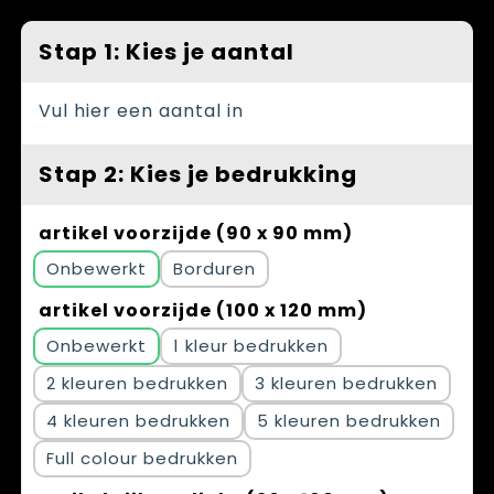
Spellen voor binnen en buiten
Vesten
Stap 1: Kies je aantal
Themapakketten
Bedrijfskleding
Veiligheid, Auto en Fiets
Vul hier een aantal in
Waterflesjes
Stap 2: Kies je bedrukking
artikel voorzijde (90 x 90 mm)
Onbewerkt
Borduren
artikel voorzijde (100 x 120 mm)
Onbewerkt
1
2
3
4
5
Full colour