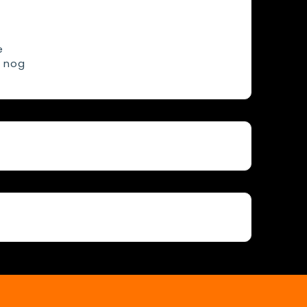
e
k nog