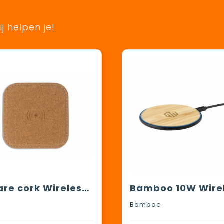
j helpen je!
Square cork Wireless charger 5W
Bamboe