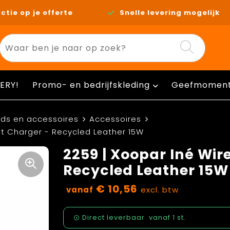
ctie op je offerte
Snelle levering mogelijk
ERY!
Promo- en bedrijfskleding
Geefmomen
ds en accessoires
Accessoires
st Charger - Recycled Leather 15W
2259 | Xoopar Iné Wir
Recycled Leather 15W
€ 10,56
vanaf
excl. btw
Direct leverbaar
vanaf
1 st.