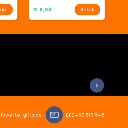
€ 9,08
kijk
Bekijk
lowette-gifts.be
BE0450.618.646