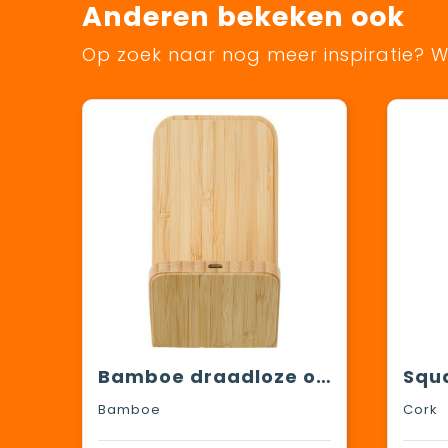
Anderen bekeken ook
Op zoek naar nog meer inspiratie? Wi
Bamboe draadloze oplader Claudie
Bamboe
Cork