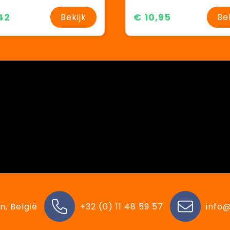
42
€ 10,95
Bekijk
Be
n, België
+32 (0) 11 48 59 57
info@