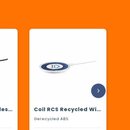
Bamboo 10W Wireless Charger draadloze snellader
Coil RCS Recycled Wireless Charger oplader
Gerecycled ABS